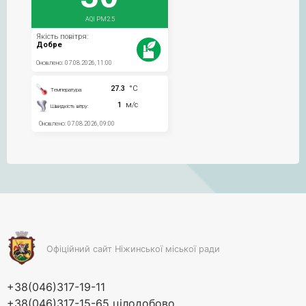
Офіційний сайт Ніжинської міської ради
+38(046)317-19-11
+38(046)317-15-65 цілодобово