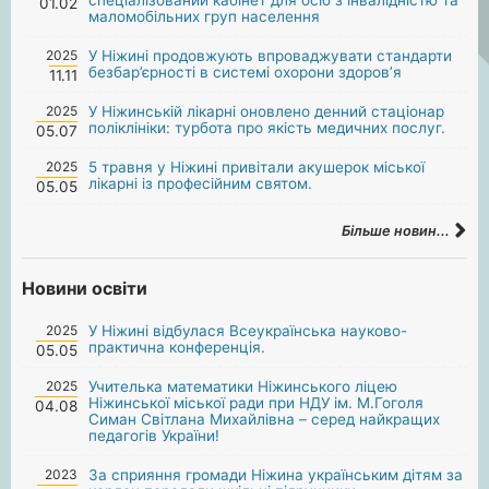
01.02
маломобільних груп населення
2025
У Ніжині продовжують впроваджувати стандарти
безбар’єрності в системі охорони здоров’я
11.11
2025
У Ніжинській лікарні оновлено денний стаціонар
поліклініки: турбота про якість медичних послуг.
05.07
2025
5 травня у Ніжині привітали акушерок міської
лікарні із професійним святом.
05.05
Більше новин...
Новини освіти
2025
У Ніжині відбулася Всеукраїнська науково-
практична конференція.
05.05
2025
Учителька математики Ніжинського ліцею
Ніжинської міської ради при НДУ ім. М.Гоголя
04.08
Симан Світлана Михайлівна – серед найкращих
педагогів України!
2023
За сприяння громади Ніжина українським дітям за