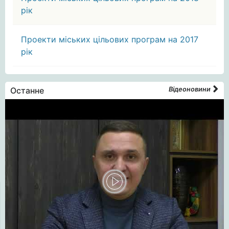
рік
Проекти міських цільових програм на 2017
рік
Останне
Відеоновини