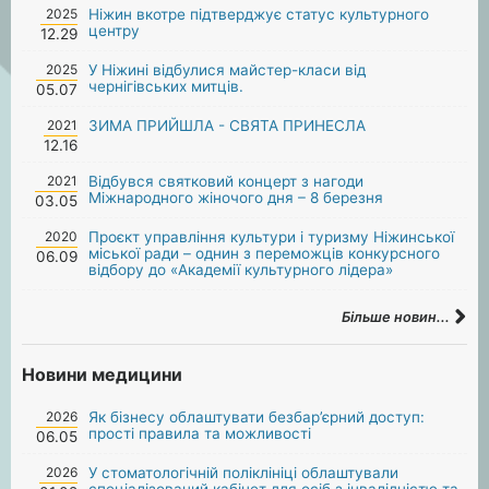
2025
Ніжин вкотре підтверджує статус культурного
центру
12.29
2025
У Ніжині відбулися майстер-класи від
чернігівських митців.
05.07
2021
ЗИМА ПРИЙШЛА - СВЯТА ПРИНЕСЛА
12.16
2021
Відбувся святковий концерт з нагоди
Міжнародного жіночого дня – 8 березня
03.05
2020
Проєкт управління культури і туризму Ніжинської
міської ради – однин з переможців конкурсного
06.09
відбору до «Академії культурного лідера»
Більше новин...
Новини медицини
2026
Як бізнесу облаштувати безбар’єрний доступ:
прості правила та можливості
06.05
2026
У стоматологічній поліклініці облаштували
спеціалізований кабінет для осіб з інвалідністю та