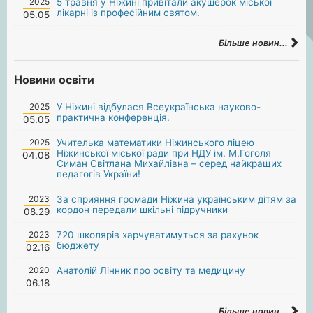
2025
5 травня у Ніжині привітали акушерок міської
лікарні із професійним святом.
05.05
Більше новин...
Новини освіти
2025
У Ніжині відбулася Всеукраїнська науково-
практична конференція.
05.05
2025
Учителька математики Ніжинського ліцею
Ніжинської міської ради при НДУ ім. М.Гоголя
04.08
Симан Світлана Михайлівна – серед найкращих
педагогів України!
2023
За сприяння громади Ніжина українським дітям за
кордон передали шкільні підручники
08.29
2023
720 школярів харчуватимуться за рахунок
бюджету
02.16
2020
Анатолій Лінник про освіту та медицину
06.18
Більше новин...