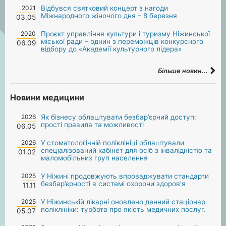
2021
Відбувся святковий концерт з нагоди
Міжнародного жіночого дня – 8 березня
03.05
2020
Проєкт управління культури і туризму Ніжинської
міської ради – однин з переможців конкурсного
06.09
відбору до «Академії культурного лідера»
Більше новин...
Новини медицини
2026
Як бізнесу облаштувати безбар’єрний доступ:
прості правила та можливості
06.05
2026
У стоматологічній поліклініці облаштували
спеціалізований кабінет для осіб з інвалідністю та
01.02
маломобільних груп населення
2025
У Ніжині продовжують впроваджувати стандарти
безбар’єрності в системі охорони здоров’я
11.11
2025
У Ніжинській лікарні оновлено денний стаціонар
поліклініки: турбота про якість медичних послуг.
05.07