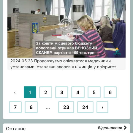
2024.05.23
Продовжуємо опікуватися медичними
установами, ставлячи здоров'я ніжинців у пріоритет.
‹
1
2
3
4
5
6
7
8
...
23
24
›
Останне
Відеоновини