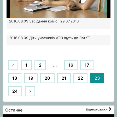
2016.08.09
Засідання комісії 29.07.2016
2016.08.09
Діти учасників АТО їдуть до Латвїї
‹
1
2
...
16
17
18
19
20
21
22
23
24
›
Останне
Відеоновини