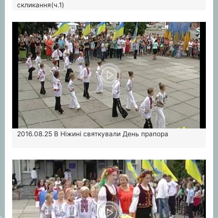
скликання(ч.1)
2016.08.25
В Ніжині святкували День прапора