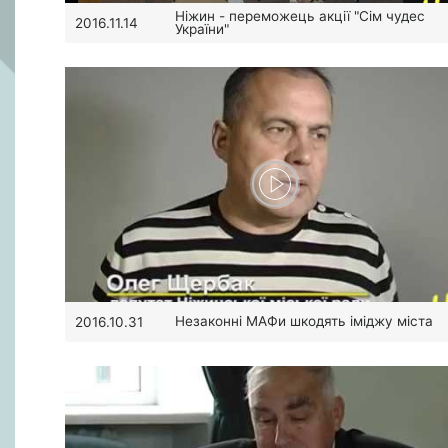
Ніжин - переможець акції "Сім чудес
2016.11.14
України"
Незаконні МАФи шкодять іміджу міста
2016.10.31