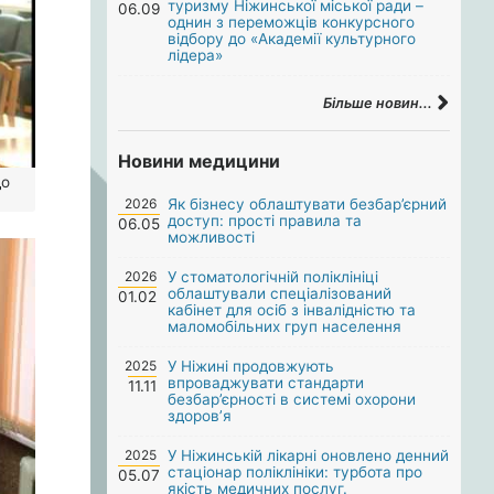
туризму Ніжинської міської ради –
06.09
однин з переможців конкурсного
відбору до «Академії культурного
лідера»
Більше новин...
Новини медицини
до
2026
Як бізнесу облаштувати безбар’єрний
доступ: прості правила та
06.05
можливості
2026
У стоматологічній поліклініці
облаштували спеціалізований
01.02
кабінет для осіб з інвалідністю та
маломобільних груп населення
2025
У Ніжині продовжують
впроваджувати стандарти
11.11
безбар’єрності в системі охорони
здоров’я
2025
У Ніжинській лікарні оновлено денний
стаціонар поліклініки: турбота про
05.07
якість медичних послуг.