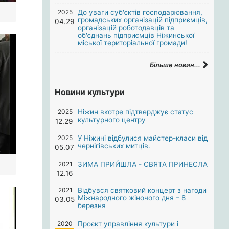
2025
До уваги суб'єктів господарювання,
громадських організацій підприємців,
04.29
організацій роботодавців та
об'єднань підприємців Ніжинської
міської територіальної громади!
Більше новин...
Новини культури
2025
Ніжин вкотре підтверджує статус
культурного центру
12.29
2025
У Ніжині відбулися майстер-класи від
чернігівських митців.
05.07
2021
ЗИМА ПРИЙШЛА - СВЯТА ПРИНЕСЛА
12.16
2021
Відбувся святковий концерт з нагоди
Міжнародного жіночого дня – 8
03.05
березня
2020
Проєкт управління культури і