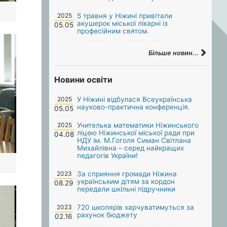
2025
5 травня у Ніжині привітали
акушерок міської лікарні із
05.05
професійним святом.
Більше новин...
Новини освіти
2025
У Ніжині відбулася Всеукраїнська
науково-практична конференція.
05.05
2025
Учителька математики Ніжинського
ліцею Ніжинської міської ради при
04.08
НДУ ім. М.Гоголя Симан Світлана
Михайлівна – серед найкращих
педагогів України!
2023
За сприяння громади Ніжина
українським дітям за кордон
08.29
передали шкільні підручники
2023
720 школярів харчуватимуться за
рахунок бюджету
02.16