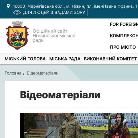
16600, Чернігівська обл., м. Ніжин, пл. імені Івана Франка, 1
ДЛЯ ЛЮДЕЙ З ВАДАМИ ЗОРУ
FOR FOREIG
Офіційний сайт
Ніжинської міської
КОМПЛЕКСН
ради
ПРО МІСТО
МІСЬКИЙ ГОЛОВА
МІСЬКА РАДА
ВИКОНАВЧИЙ КОМІТЕТ
Головна
Відеоматеріали
Відеоматеріали