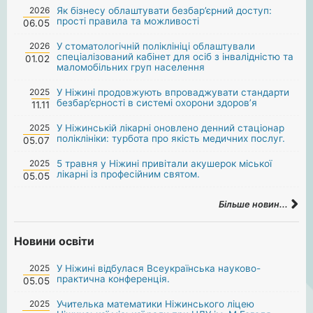
2026
Як бізнесу облаштувати безбар’єрний доступ:
прості правила та можливості
06.05
2026
У стоматологічній поліклініці облаштували
спеціалізований кабінет для осіб з інвалідністю та
01.02
маломобільних груп населення
2025
У Ніжині продовжують впроваджувати стандарти
безбар’єрності в системі охорони здоров’я
11.11
2025
У Ніжинській лікарні оновлено денний стаціонар
поліклініки: турбота про якість медичних послуг.
05.07
2025
5 травня у Ніжині привітали акушерок міської
лікарні із професійним святом.
05.05
Більше новин...
Новини освіти
2025
У Ніжині відбулася Всеукраїнська науково-
практична конференція.
05.05
2025
Учителька математики Ніжинського ліцею