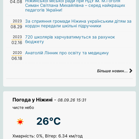
Ніжинської міської ради при НДУ ім. М.Гоголя
04.08
Симан Світлана Михайлівна – серед найкращих
педагогів України!
2023
За сприяння громади Ніжина українським дітям за
кордон передали шкільні підручники
08.29
2023
720 школярів харчуватимуться за рахунок
бюджету
02.16
2020
Анатолій Лінник про освіту та медицину
06.18
Більше новин...
Погода у Ніжині
-
08.09.26 15:31
чисте небо
26°C
Хмарність: 0%, Вітер: 6.34 км/год