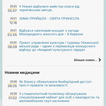
2025
У Ніжині відбулися майстер-класи від
чернігівських митців.
05.07
2021
ЗИМА ПРИЙШЛА - СВЯТА ПРИНЕСЛА
12.16
2021
Відбувся святковий концерт з нагоди
Міжнародного жіночого дня – 8 березня
03.05
2020
Проєкт управління культури і туризму Ніжинської
міської ради – однин з переможців конкурсного
06.09
відбору до «Академії культурного лідера»
Більше новин...
Новини медицини
2026
Як бізнесу облаштувати безбар’єрний доступ:
прості правила та можливості
06.05
2026
У стоматологічній поліклініці облаштували
спеціалізований кабінет для осіб з інвалідністю та
01.02
маломобільних груп населення