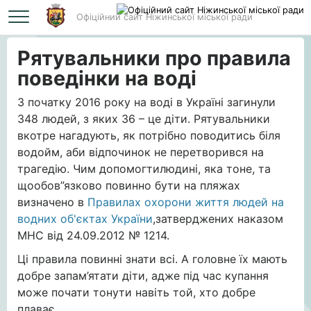
Офіційний сайт Ніжинської міської ради
Головна
Рятувальники про правила поведінки на воді
Рятувальники про правила
поведінки на воді
З початку 2016 року на воді в Україні загинули
348 людей, з яких 36 – це діти. Рятувальники
вкотре нагадують, як потрібно поводитись біля
водойм, аби відпочинок не перетворився на
трагедію. Чим допомогтилюдині, яка тоне, та
щообов”язково повинно бути на пляжах
визначено в
Правилах охорони життя людей на
водних об'єктах України
,затверджених наказом
МНС від 24.09.2012 № 1214.
Ці правила повинні знати всі. А головне їх мають
добре запам’ятати діти, адже під час купання
може почати тонути навіть той, хто добре
плаває.