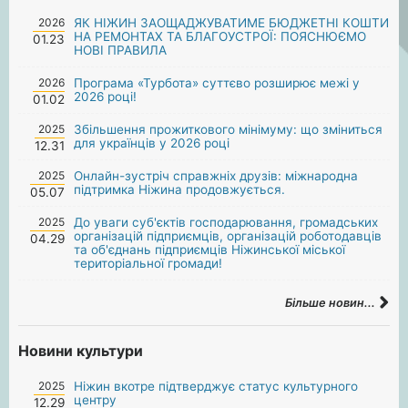
2026
ЯК НІЖИН ЗАОЩАДЖУВАТИМЕ БЮДЖЕТНІ КОШТИ
НА РЕМОНТАХ ТА БЛАГОУСТРОЇ: ПОЯСНЮЄМО
01.23
НОВІ ПРАВИЛА
2026
Програма «Турбота» суттєво розширює межі у
2026 році!
01.02
2025
Збільшення прожиткового мінімуму: що зміниться
для українців у 2026 році
12.31
2025
Онлайн-зустріч справжніх друзів: міжнародна
підтримка Ніжина продовжується.
05.07
2025
До уваги суб'єктів господарювання, громадських
організацій підприємців, організацій роботодавців
04.29
та об'єднань підприємців Ніжинської міської
територіальної громади!
Більше новин...
Новини культури
2025
Ніжин вкотре підтверджує статус культурного
центру
12.29