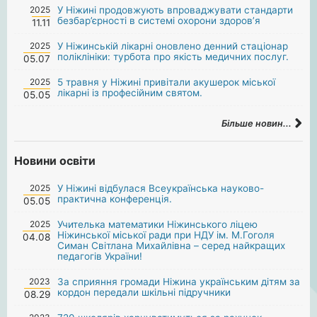
2025
У Ніжині продовжують впроваджувати стандарти
безбар’єрності в системі охорони здоров’я
11.11
2025
У Ніжинській лікарні оновлено денний стаціонар
поліклініки: турбота про якість медичних послуг.
05.07
2025
5 травня у Ніжині привітали акушерок міської
лікарні із професійним святом.
05.05
Більше новин...
Новини освіти
2025
У Ніжині відбулася Всеукраїнська науково-
практична конференція.
05.05
2025
Учителька математики Ніжинського ліцею
Ніжинської міської ради при НДУ ім. М.Гоголя
04.08
Симан Світлана Михайлівна – серед найкращих
педагогів України!
2023
За сприяння громади Ніжина українським дітям за
кордон передали шкільні підручники
08.29