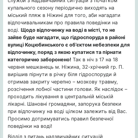
служби з надзвичайних ситуацій з початком
купального сезону періодично виходять на
міський пляж в Ніжині для того, аби нагадати
відпочивальникам про правила поведінки на
воді.
Щодо відпочинку на воді в місті, то не
зайве буде нагадати, що гідроспоруда в районі
вулиці Коцюбинського є об’єктом небезпеки для
відпочинку, поряд з якою купатися та пірнати
категорично заборонено!
Так в ніч з 17 на 18
червня мешканець м. Ніжина, 32-хрічний гр. П.
вирішив пірнути в річку біля гідроспоруди й
отримав закриту черепно – мозкову травму,
розсічення лобної частини голови. Як наслідок –
проходить лікування в центральній міській
лікарні. Шановні громадяни, запорука безпеки
при відпочинку на воді цілком залежить від Вас.
Просимо дотримуватись правил безпечної
поведінки на воді!
Відділ з питань надзвичайних ситуацій