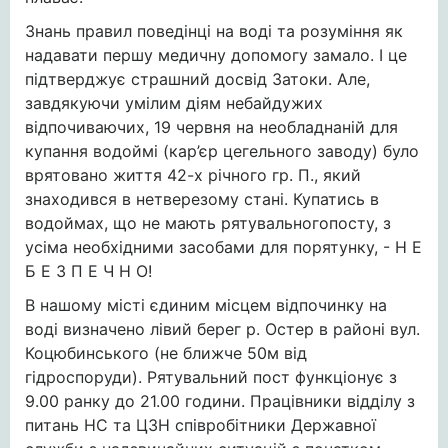
Знань правил поведінці на воді та розуміння як
надавати першу медичну допомогу замало. І це
підтверджує страшний досвід Затоки. Але,
завдякуючи умілим діям небайдужих
відпочиваючих, 19 червня на необладнаній для
купання водоймі (кар’єр цегельного заводу) було
врятовано життя 42-х річного гр. П., який
знаходився в нетверезому стані. Купатись в
водоймах, що не мають рятувальногопосту, з
усіма необхідними засобами для порятунку, - Н Е
Б Е З П Е Ч Н О!
В нашому місті єдиним місцем відпочинку на
воді визначено лівий берег р. Остер в районі вул.
Коцюбинського (не ближче 50м від
гідроспоруди). Рятувальний пост функціонує з
9.00 ранку до 21.00 години. Працівники відділу з
питань НС та ЦЗН співробітники Державної