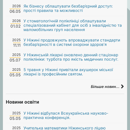
2026
Як бізнесу облаштувати безбар’єрний доступ:
прості правила та можливості
06.05
2026
У стоматологічній поліклініці облаштували
спеціалізований кабінет для осіб з інвалідністю та
01.02
маломобільних груп населення
2025
У Ніжині продовжують впроваджувати стандарти
безбар’єрності в системі охорони здоров’я
11.11
2025
У Ніжинській лікарні оновлено денний стаціонар
поліклініки: турбота про якість медичних послуг.
05.07
2025
5 травня у Ніжині привітали акушерок міської
лікарні із професійним святом.
05.05
Більше новин...
Новини освіти
2025
У Ніжині відбулася Всеукраїнська науково-
практична конференція.
05.05
2025
Учителька математики Ніжинського ліцею