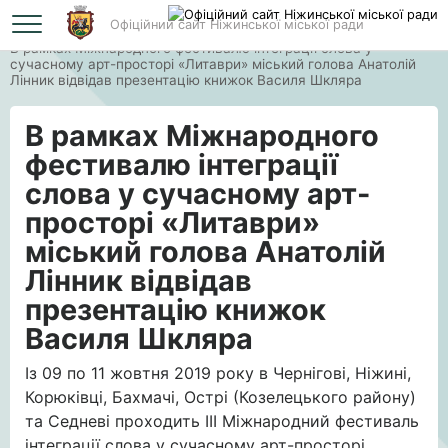
Офіційний сайт Ніжинської міської ради
Головна
В рамках Міжнародного фестивалю інтеграції слова у
сучасному арт-просторі «Литаври» міський голова Анатолій
Лінник відвідав презентацію книжок Василя Шкляра
В рамках Міжнародного
фестивалю інтеграції
слова у сучасному арт-
просторі «Литаври»
міський голова Анатолій
Лінник відвідав
презентацію книжок
Василя Шкляра
Із 09 по 11 жовтня 2019 року в Чернігові, Ніжині,
Корюківці, Бахмачі, Острі (Козелецького району)
та Седневі проходить ІІІ Міжнародний фестиваль
інтеграції слова у сучасному арт-просторі