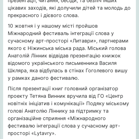
презентації, читання, бесіди, та безліч інших
цікавих заходів, які долучили дітей та молодь до
прекрасного і дієвого слова.
10 жовтня і у нашому місті пройшов
Міжнародний фестиваль інтеграції слова у
сучасному арт-просторі «Литаври», партнерами
якого є Ніжинська міська рада. Міський голова
Анатолій Лінник відвідав презентацію книжок
відомого українського письменника Василя
Шкляра, яка відбулась в стінах Гоголевого вишу
у рамках даного фестивалю.
Після презентації книг головний організатор
проекту Тетяна Винник вручила від ГО «Центр
новітніх ініціатив і комунікації» Подяку міському
голові Анатолію Ліннику за підтримку та
організаційне сприяння «Міжнародного
фестивалю інтеграції слова у сучасному арт-
просторі «Lуtavrу».