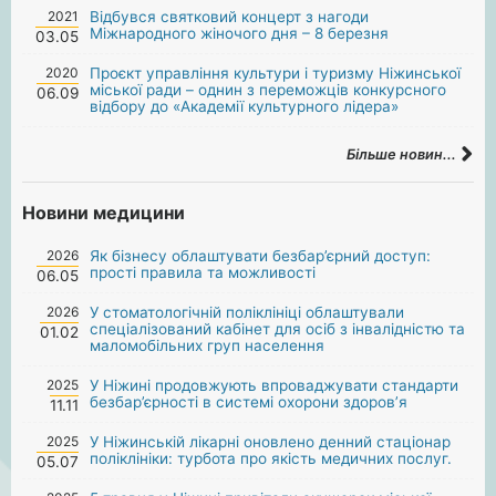
2021
Відбувся святковий концерт з нагоди
Міжнародного жіночого дня – 8 березня
03.05
2020
Проєкт управління культури і туризму Ніжинської
міської ради – однин з переможців конкурсного
06.09
відбору до «Академії культурного лідера»
Більше новин...
Новини медицини
2026
Як бізнесу облаштувати безбар’єрний доступ:
прості правила та можливості
06.05
2026
У стоматологічній поліклініці облаштували
спеціалізований кабінет для осіб з інвалідністю та
01.02
маломобільних груп населення
2025
У Ніжині продовжують впроваджувати стандарти
безбар’єрності в системі охорони здоров’я
11.11
2025
У Ніжинській лікарні оновлено денний стаціонар
поліклініки: турбота про якість медичних послуг.
05.07