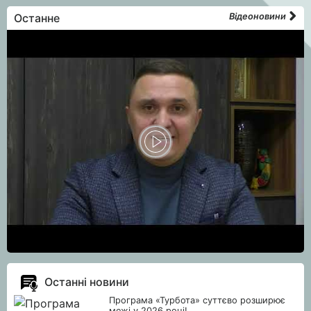
Останне
Відеоновини
Останні новини
Програма «Турбота» суттєво розширює
межі у 2026 році!