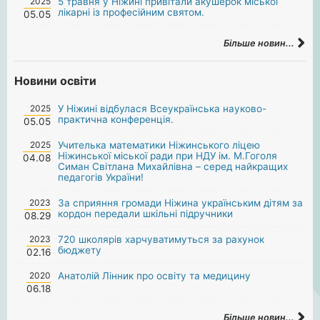
2025
5 травня у Ніжині привітали акушерок міської
лікарні із професійним святом.
05.05
Більше новин...
Новини освіти
2025
У Ніжині відбулася Всеукраїнська науково-
практична конференція.
05.05
2025
Учителька математики Ніжинського ліцею
Ніжинської міської ради при НДУ ім. М.Гоголя
04.08
Симан Світлана Михайлівна – серед найкращих
педагогів України!
2023
За сприяння громади Ніжина українським дітям за
кордон передали шкільні підручники
08.29
2023
720 школярів харчуватимуться за рахунок
бюджету
02.16
2020
Анатолій Лінник про освіту та медицину
06.18
Більше новин...