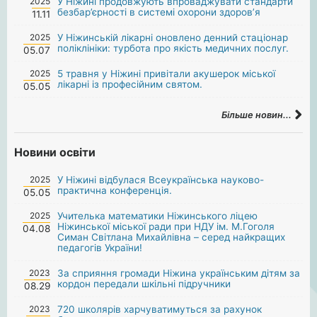
2025
У Ніжині продовжують впроваджувати стандарти
безбар’єрності в системі охорони здоров’я
11.11
2025
У Ніжинській лікарні оновлено денний стаціонар
поліклініки: турбота про якість медичних послуг.
05.07
2025
5 травня у Ніжині привітали акушерок міської
лікарні із професійним святом.
05.05
Більше новин...
Новини освіти
2025
У Ніжині відбулася Всеукраїнська науково-
практична конференція.
05.05
2025
Учителька математики Ніжинського ліцею
Ніжинської міської ради при НДУ ім. М.Гоголя
04.08
Симан Світлана Михайлівна – серед найкращих
педагогів України!
2023
За сприяння громади Ніжина українським дітям за
кордон передали шкільні підручники
08.29
2023
720 школярів харчуватимуться за рахунок