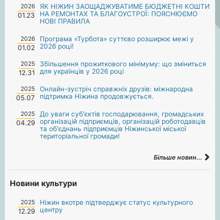
2026
ЯК НІЖИН ЗАОЩАДЖУВАТИМЕ БЮДЖЕТНІ КОШТИ
НА РЕМОНТАХ ТА БЛАГОУСТРОЇ: ПОЯСНЮЄМО
01.23
НОВІ ПРАВИЛА
2026
Програма «Турбота» суттєво розширює межі у
2026 році!
01.02
2025
Збільшення прожиткового мінімуму: що зміниться
для українців у 2026 році
12.31
2025
Онлайн-зустріч справжніх друзів: міжнародна
підтримка Ніжина продовжується.
05.07
2025
До уваги суб'єктів господарювання, громадських
організацій підприємців, організацій роботодавців
04.29
та об'єднань підприємців Ніжинської міської
територіальної громади!
Більше новин...
Новини культури
2025
Ніжин вкотре підтверджує статус культурного
центру
12.29