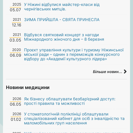
2025
У Ніжині відбулися майстер-класи від
чернігівських митців.
05.07
2021
ЗИМА ПРИЙШЛА - СВЯТА ПРИНЕСЛА
12.16
2021
Відбувся святковий концерт з нагоди
Міжнародного жіночого дня – 8 березня
03.05
2020
Проєкт управління культури і туризму Ніжинської
міської ради – однин з переможців конкурсного
06.09
відбору до «Академії культурного лідера»
Більше новин...
Новини медицини
2026
Як бізнесу облаштувати безбар’єрний доступ:
прості правила та можливості
06.05
2026
У стоматологічній поліклініці облаштували
спеціалізований кабінет для осіб з інвалідністю та
01.02
маломобільних груп населення