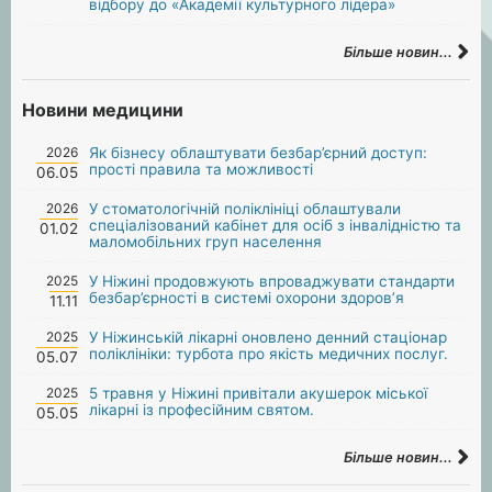
відбору до «Академії культурного лідера»
Більше новин...
Новини медицини
2026
Як бізнесу облаштувати безбар’єрний доступ:
прості правила та можливості
06.05
2026
У стоматологічній поліклініці облаштували
спеціалізований кабінет для осіб з інвалідністю та
01.02
маломобільних груп населення
2025
У Ніжині продовжують впроваджувати стандарти
безбар’єрності в системі охорони здоров’я
11.11
2025
У Ніжинській лікарні оновлено денний стаціонар
поліклініки: турбота про якість медичних послуг.
05.07
2025
5 травня у Ніжині привітали акушерок міської
лікарні із професійним святом.
05.05
Більше новин...