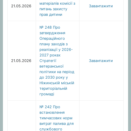
матеріалів комісії з
21.05.2026
Завантажити
питань захисту
прав дитини
№ 248 Про
затвердження
Операційного
плану заходів з
реалізації у 2026-
2027 роках
21.05.2026
Стратегії
Завантажити
ветеранської
політики на період
до 2030 року у
Ніжинській міській
територіальній
громаді
№ 242 Про
встановлення
тимчасових норм
витрат палива для
службового