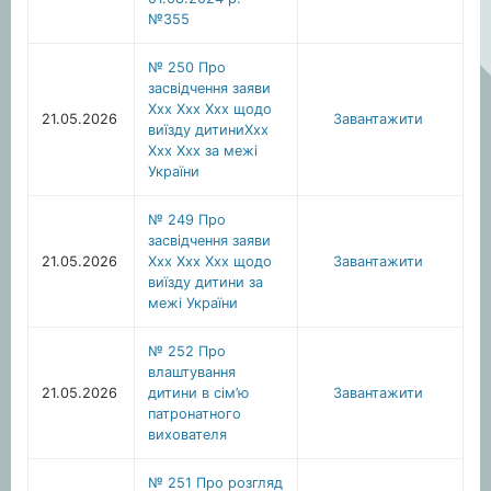
№355
№ 250 Про
засвідчення заяви
Ххх Ххх Ххх щодо
21.05.2026
Завантажити
виїзду дитиниХхх
Ххх Ххх за межі
України
№ 249 Про
засвідчення заяви
21.05.2026
Ххх Ххх Ххх щодо
Завантажити
виїзду дитини за
межі України
№ 252 Про
влаштування
21.05.2026
дитини в сім’ю
Завантажити
патронатного
вихователя
№ 251 Про розгляд