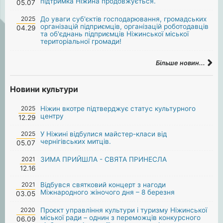
підтримка Ніжина продовжується.
05.07
2025
До уваги суб'єктів господарювання, громадських
організацій підприємців, організацій роботодавців
04.29
та об'єднань підприємців Ніжинської міської
територіальної громади!
Більше новин...
Новини культури
2025
Ніжин вкотре підтверджує статус культурного
центру
12.29
2025
У Ніжині відбулися майстер-класи від
чернігівських митців.
05.07
2021
ЗИМА ПРИЙШЛА - СВЯТА ПРИНЕСЛА
12.16
2021
Відбувся святковий концерт з нагоди
Міжнародного жіночого дня – 8 березня
03.05
2020
Проєкт управління культури і туризму Ніжинської
міської ради – однин з переможців конкурсного
06.09