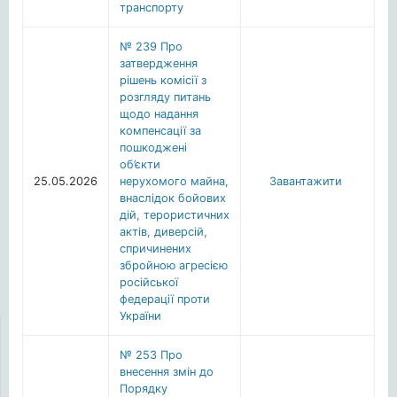
транспорту
№ 239 Про
затвердження
рішень комісії з
розгляду питань
щодо надання
компенсації за
пошкоджені
об’єкти
25.05.2026
нерухомого майна,
Завантажити
внаслідок бойових
дій, терористичних
актів, диверсій,
спричинених
збройною агресією
російської
федерації проти
України
№ 253 Про
внесення змін до
Порядку