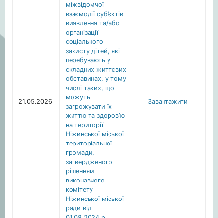
міжвідомчої
взаємодії суб’єктів
виявлення та/або
організації
соціального
захисту дітей, які
перебувають у
складних життєвих
обставинах, у тому
числі таких, що
можуть
21.05.2026
Завантажити
загрожувати їх
життю та здоров’ю
на території
Ніжинської міської
територіальної
громади,
затвердженого
рішенням
виконавчого
комітету
Ніжинської міської
ради від
01.08.2024 р.