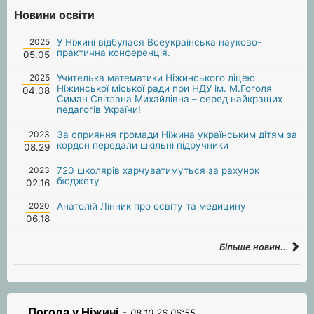
Новини освіти
2025
У Ніжині відбулася Всеукраїнська науково-
практична конференція.
05.05
2025
Учителька математики Ніжинського ліцею
Ніжинської міської ради при НДУ ім. М.Гоголя
04.08
Симан Світлана Михайлівна – серед найкращих
педагогів України!
2023
За сприяння громади Ніжина українським дітям за
кордон передали шкільні підручники
08.29
2023
720 школярів харчуватимуться за рахунок
бюджету
02.16
2020
Анатолій Лінник про освіту та медицину
06.18
Більше новин...
Погода у Ніжині
-
08.10.26 06:55