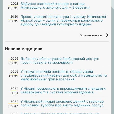
2021
Відбувся святковий концерт з нагоди
Міжнародного жіночого дня – 8 березня
03.05
2020
Проєкт управління культури і туризму Ніжинської
міської ради – однин з переможців конкурсного
06.09
відбору до «Академії культурного лідера»
Більше новин...
Новини медицини
2026
Як бізнесу облаштувати безбар’єрний доступ:
прості правила та можливості
06.05
2026
У стоматологічній поліклініці облаштували
спеціалізований кабінет для осіб з інвалідністю та
01.02
маломобільних груп населення
2025
У Ніжині продовжують впроваджувати стандарти
безбар’єрності в системі охорони здоров’я
11.11
2025
У Ніжинській лікарні оновлено денний стаціонар
поліклініки: турбота про якість медичних послуг.
05.07