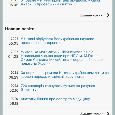
2025
5 травня у Ніжині привітали акушерок міської
лікарні із професійним святом.
05.05
Більше новин...
Новини освіти
2025
У Ніжині відбулася Всеукраїнська науково-
практична конференція.
05.05
2025
Учителька математики Ніжинського ліцею
Ніжинської міської ради при НДУ ім. М.Гоголя
04.08
Симан Світлана Михайлівна – серед найкращих
педагогів України!
2023
За сприяння громади Ніжина українським дітям за
кордон передали шкільні підручники
08.29
2023
720 школярів харчуватимуться за рахунок
бюджету
02.16
2020
Анатолій Лінник про освіту та медицину
06.18
Більше новин...