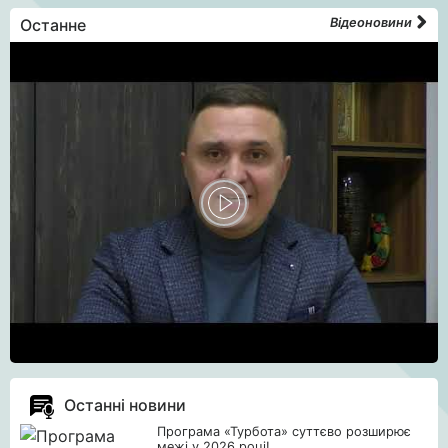
Останне
Відеоновини
Останні новини
Програма «Турбота» суттєво розширює
межі у 2026 році!