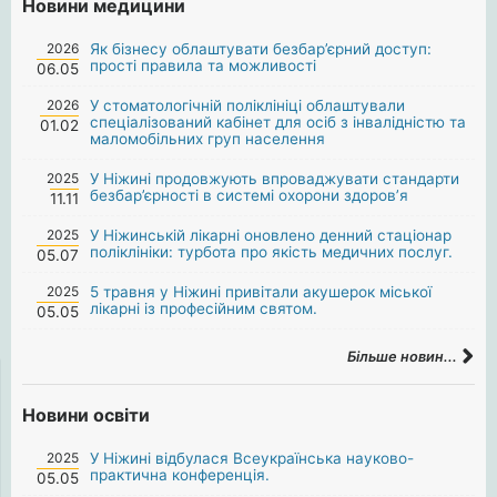
Новини медицини
2026
Як бізнесу облаштувати безбар’єрний доступ:
прості правила та можливості
06.05
2026
У стоматологічній поліклініці облаштували
спеціалізований кабінет для осіб з інвалідністю та
01.02
маломобільних груп населення
2025
У Ніжині продовжують впроваджувати стандарти
безбар’єрності в системі охорони здоров’я
11.11
2025
У Ніжинській лікарні оновлено денний стаціонар
поліклініки: турбота про якість медичних послуг.
05.07
2025
5 травня у Ніжині привітали акушерок міської
лікарні із професійним святом.
05.05
Більше новин...
Новини освіти
2025
У Ніжині відбулася Всеукраїнська науково-
практична конференція.
05.05