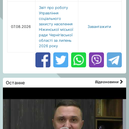
Звіт про роботу
Управління
соціального
захисту населення
07.08.2026
Завантажити
Ніжинської міської
ради Чернігівської
області за липень
2026 року
Останне
Відеоновини