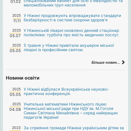
спеціалізований кабінет для осіб з інвалідністю та
01.02
маломобільних груп населення
2025
У Ніжині продовжують впроваджувати стандарти
безбар’єрності в системі охорони здоров’я
11.11
2025
У Ніжинській лікарні оновлено денний стаціонар
поліклініки: турбота про якість медичних послуг.
05.07
2025
5 травня у Ніжині привітали акушерок міської
лікарні із професійним святом.
05.05
Більше новин...
Новини освіти
2025
У Ніжині відбулася Всеукраїнська науково-
практична конференція.
05.05
2025
Учителька математики Ніжинського ліцею
Ніжинської міської ради при НДУ ім. М.Гоголя
04.08
Симан Світлана Михайлівна – серед найкращих
педагогів України!
2023
За сприяння громади Ніжина українським дітям за