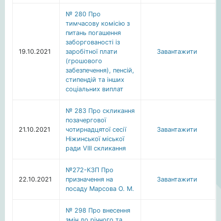
№ 280 Про
тимчасову комісію з
питань погашення
заборгованості із
19.10.2021
заробітної плати
Завантажити
(грошового
забезпечення), пенсій,
стипендій та інших
соціальних виплат
№ 283 Про скликання
позачергової
21.10.2021
чотирнадцятої сесії
Завантажити
Ніжинської міської
ради VIIІ скликання
№272-КЗП Про
22.10.2021
призначення на
Завантажити
посаду Марсова О. М.
№ 298 Про внесення
змін до річного та