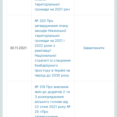
територіальної
громади на 2021 рік»
№ 320 Про
затвердження плану
заходів Ніжинської
територіальної
громади на 2021 і
2022 роки з
30.11.2021
Завантажити
реалізації
Національної
стратегії із створення
безбар’єрного
простору в Україні на
період до 2030 року
№ 319 Про внесення
змін до додатків 2 та
3 розпорядження
міського голови від
22 січня 2021 року №
25 «Про
затвердження