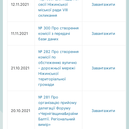
12.11.2021
сесії Ніжинської
Завантажити
міської ради VIIІ
скликання
№ 300 Про створення
11.11.2021
комісії з передачі
Завантажити
бази даних
№ 282 Про створення
комісії по
обстеженню вулично
21.10.2021
– дорожньої мережі
Завантажити
Ніжинської
територіальної
громади
№ 281 Про
організацію прийому
делегації Форуму
20.10.2021
Завантажити
«Чернігівщина&країни
Балтії. Регіональний
вимір»