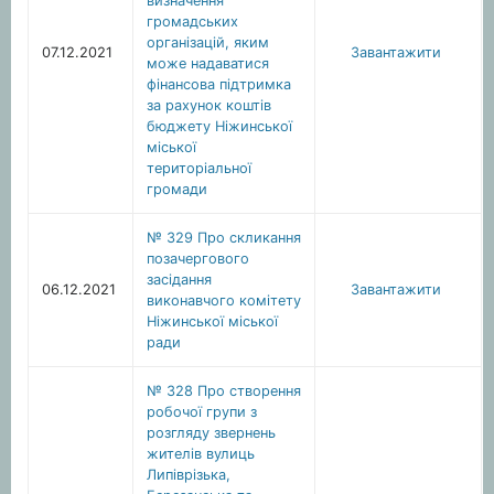
визначення
громадських
організацій, яким
07.12.2021
Завантажити
може надаватися
фінансова підтримка
за рахунок коштів
бюджету Ніжинської
міської
територіальної
громади
№ 329 Про скликання
позачергового
засідання
06.12.2021
Завантажити
виконавчого комітету
Ніжинської міської
ради
№ 328 Про створення
робочої групи з
розгляду звернень
жителів вулиць
Липіврізька,