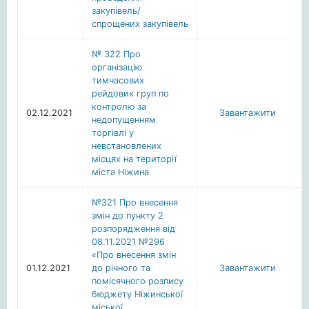
закупівель/
спрощених закупівель
№ 322 Про
організацію
тимчасових
рейдових груп по
контролю за
02.12.2021
Завантажити
недопущенням
торгівлі у
невстановлених
місцях на території
міста Ніжина
№321 Про внесення
змін до пункту 2
розпорядження від
08.11.2021 №296
«Про внесення змін
01.12.2021
до річного та
Завантажити
помісячного розпису
бюджету Ніжинської
міської