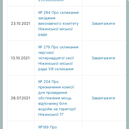
№ 284 Про скликання
засідання
23.10.2021
виконавчого комітету
Завантажити
Ніжинської міської
ради
№ 279 Про скликання
чергової
13.10.2021
чотирнадцятої сесії
Завантажити
Ніжинської міської
ради VIIІ скликання
№ 204 Про
призначення комісії
для проведення
28.07.2021
обстеження місць
Завантажити
відпочинку біля
водойм на території
Ніжинської ТГ
№189 Про