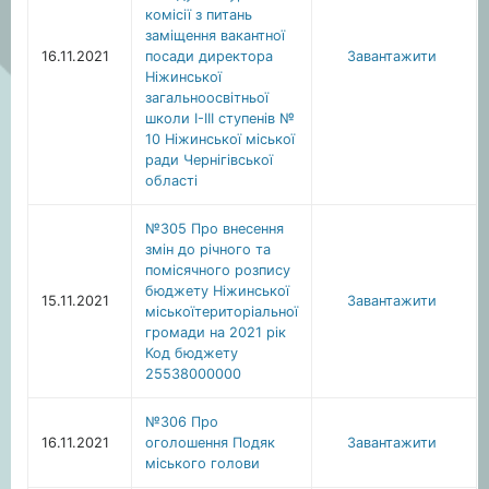
комісії з питань
заміщення вакантної
16.11.2021
посади директора
Завантажити
Ніжинської
загальноосвітньої
школи І-ІІІ ступенів №
10 Ніжинської міської
ради Чернігівської
області
№305 Про внесення
змін до річного та
помісячного розпису
бюджету Ніжинської
15.11.2021
Завантажити
міськоїтериторіальної
громади на 2021 рік
Код бюджету
25538000000
№306 Про
16.11.2021
оголошення Подяк
Завантажити
міського голови