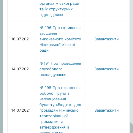
органах міської ради
та їх структурних
підрозділах»
№ 196 Про скликання
засідання
16.07.2021
виконавчого комітету
Завантажити
Ніжинської міської
ради
№191 Про проведення
14.07.2021
службового
Завантажити
розслідування
№ 195 Про створення
робочої групи з
напрацювання
буклету «Бюджет для
14.07.2021
громадян Ніжинської
Завантажити
територіальної
громади» та
затвердження її
персонально