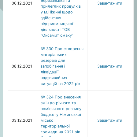
Березанська та
06.12.2021
Завантажити
прилеглих провулків
у м.Ніжині щодо
здійснення
підприємницької
діяльності ТОВ
“Оксамит смаку”
№ 330 Про створення
матеріальних
резервів для
08.12.2021
запобігання і
Завантажити
ліквідації
надзвичайних
ситуацій на 2022 рік
№ 324 Про внесення
змін до річного та
помісячного розпису
бюджету Ніжинської
03.12.2021
міської
Завантажити
територіальної
громади на 2021 рік