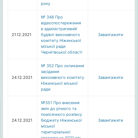
року
№ 348 Про
відеоспостереження
в адміністративній
21.12.2021
будівлі виконавчого
Завантажити
комітету Ніжинської
міської ради
Чернігівської області
№ 352 Про скликання
засідання
24.12.2021
виконавчого комітету
Завантажити
Ніжинської міської
ради
№351 Про внесення
змін до річного та
помісячного розпису
24.12.2021
бюджету Ніжинської
Завантажити
міської
територіальної
громади на 2021 рік