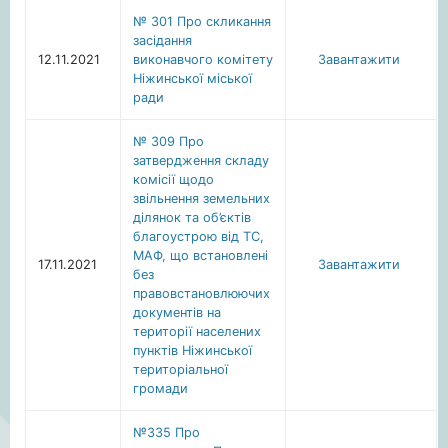
№ 301 Про скликання
засідання
12.11.2021
виконавчого комітету
Завантажити
Ніжинської міської
ради
№ 309 Про
затвердження складу
комісії щодо
звільнення земельних
ділянок та об’єктів
благоустрою від ТС,
МАФ, що встановлені
17.11.2021
Завантажити
без
правовстановлюючих
документів на
території населених
пунктів Ніжинської
територіальної
громади
№335 Про