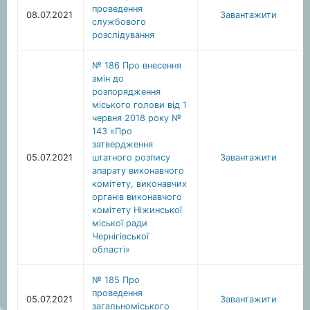
проведення
08.07.2021
Завантажити
службового
розслідування
№ 186 Про внесення
змін до
розпорядження
міського голови від 1
червня 2018 року №
143 «Про
затвердження
05.07.2021
штатного розпису
Завантажити
апарату виконавчого
комітету, виконавчих
органів виконавчого
комітету Ніжинської
міської ради
Чернігівської
області»
№ 185 Про
проведення
05.07.2021
Завантажити
загальноміського