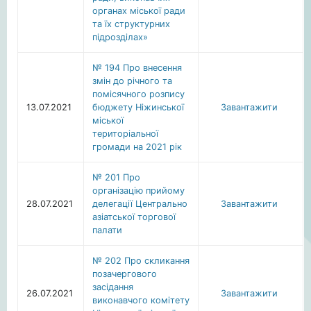
органах міської ради
та їх структурних
підрозділах»
№ 194 Про внесення
змін до річного та
помісячного розпису
13.07.2021
бюджету Ніжинської
Завантажити
міської
територіальної
громади на 2021 рік
№ 201 Про
організацію прийому
28.07.2021
делегації Центрально
Завантажити
азіатської торгової
палати
№ 202 Про скликання
позачергового
засідання
26.07.2021
Завантажити
виконавчого комітету