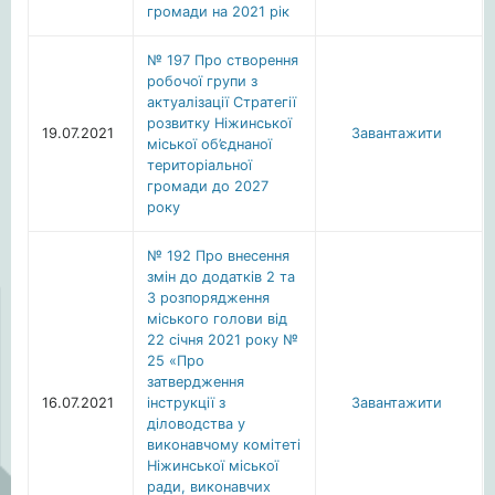
громади на 2021 рік
№ 197 Про створення
робочої групи з
актуалізації Стратегії
розвитку Ніжинської
19.07.2021
Завантажити
міської об’єднаної
територіальної
громади до 2027
року
№ 192 Про внесення
змін до додатків 2 та
3 розпорядження
міського голови від
22 січня 2021 року №
25 «Про
затвердження
16.07.2021
інструкції з
Завантажити
діловодства у
виконавчому комітеті
Ніжинської міської
ради, виконавчих