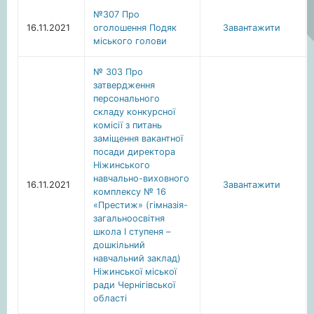
№307 Про
16.11.2021
оголошення Подяк
Завантажити
міського голови
№ 303 Про
затвердження
персонального
складу конкурсної
комісії з питань
заміщення вакантної
посади директора
Ніжинського
навчально-виховного
16.11.2021
Завантажити
комплексу № 16
«Престиж» (гімназія-
загальноосвітня
школа І ступеня –
дошкільний
навчальний заклад)
Ніжинської міської
ради Чернігівської
області