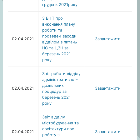
грудень 2021року
З В І Т про
виконання плану
роботи та
проведені заходи
02.04.2021
Завантажити
відділом з питань
НС та ЦЗН за
березень 2021
року
Звіт роботи відділу
адміністративно –
дозвільних
02.04.2021
Завантажити
процедур за
березень 2021
року
Звіт відділу
містобудування та
архітектури про
02.04.2021
Завантажити
роботу з