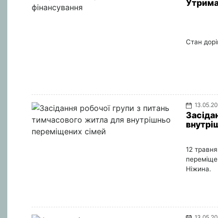
Утриман
Стан дорі
13.05.20
Засіда
внутрі
12 травня
переміщен
Ніжина.
13.05.20