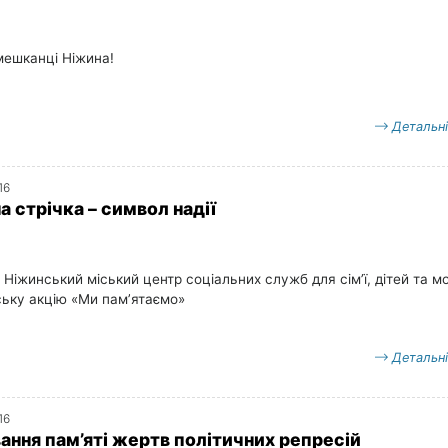
мешканці Ніжина!
Детальн
16
 стрічка – символ надії
 Ніжинський міський центр соціальних служб для сім’ї, дітей та м
ську акцію «Ми пам’ятаємо»
Детальн
16
ання пам’яті жертв політичних репресій