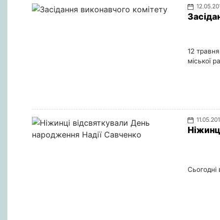
12.05.20
Засіда
12 травня
міської р
11.05.20
Ніжинц
Сьогодні 