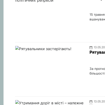
15 травня
вшануванн
13.05.20
Рятува
За прогн
більшості
13.05.20