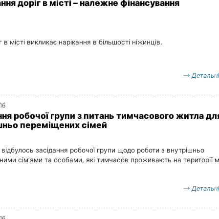
ня доріг в місті – належне фінансування
г в місті викликає нарікання в більшості ніжинців.
Детальн
16
ння робочої групи з питань тимчасового житла дл
шньо переміщених сімей
 відбулось засідання робочої групи щодо роботи з внутрішньо
ими сім’ями та особами, які тимчасов проживають на території м
Детальн
16