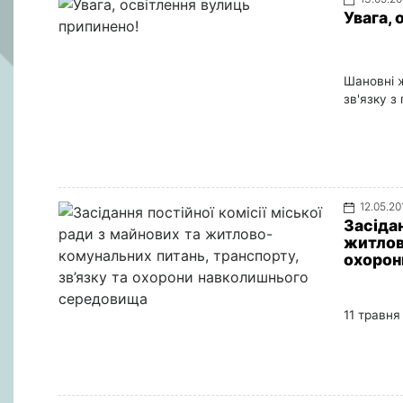
Увага,
Шановні ж
зв'язку з
12.05.20
Засідан
житлов
охорон
11 травня