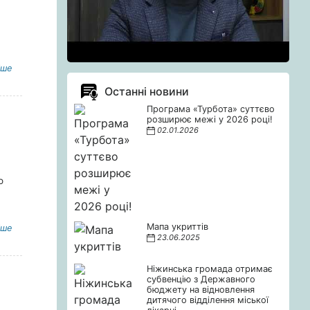
іше
Останні новини
Програма «Турбота» суттєво
розширює межі у 2026 році!
02.01.2026
я
о
Мапа укриттів
іше
23.06.2025
Ніжинська громада отримає
субвенцію з Державного
бюджету на відновлення
дитячого відділення міської