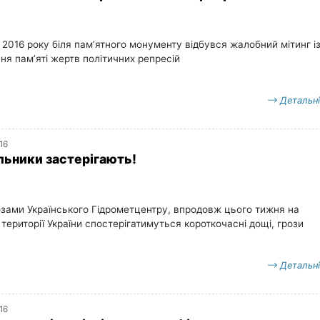
 2016 року біля пам’ятного монументу відбувся жалобний мітинг і
я пам’яті жертв політичних репресій
Детальн
16
льники застерігають!
озами Українського Гідрометцентру, впродовж цього тижня на
 території України спостерігатимуться короткочасні дощі, грози
Детальн
16