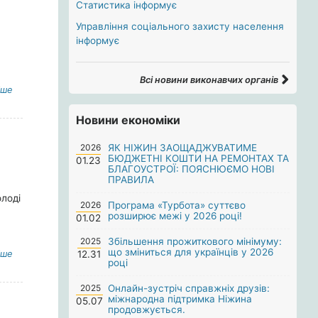
Статистика інформує
Управління соціального захисту населення
інформує
Всі новини виконавчих органів
іше
Новини економіки
2026
ЯК НІЖИН ЗАОЩАДЖУВАТИМЕ
БЮДЖЕТНІ КОШТИ НА РЕМОНТАХ ТА
01.23
БЛАГОУСТРОЇ: ПОЯСНЮЄМО НОВІ
ПРАВИЛА
олоді
2026
Програма «Турбота» суттєво
розширює межі у 2026 році!
01.02
2025
Збільшення прожиткового мінімуму:
що зміниться для українців у 2026
іше
12.31
році
2025
Онлайн-зустріч справжніх друзів:
міжнародна підтримка Ніжина
05.07
продовжується.