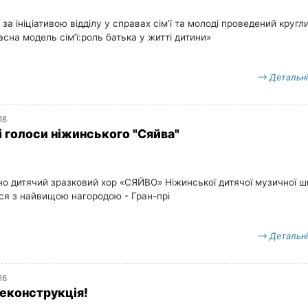
 за ініціативою відділу у справах сім’ї та молоді проведений кругл
асна модель сім’ї:роль батька у житті дитини»
Детальн
16
і голоси ніжинського "Сяйва"
о дитячий зразковий хор «СЯЙВО» Ніжинської дитячої музичної ш
ся з найвищою нагородою - Гран-прі
Детальн
16
реконструкція!