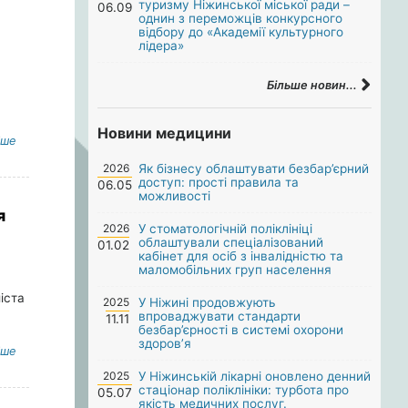
туризму Ніжинської міської ради –
06.09
однин з переможців конкурсного
відбору до «Академії культурного
лідера»
Більше новин...
Новини медицини
іше
2026
Як бізнесу облаштувати безбар’єрний
доступ: прості правила та
06.05
можливості
я
2026
У стоматологічній поліклініці
облаштували спеціалізований
01.02
кабінет для осіб з інвалідністю та
маломобільних груп населення
іста
2025
У Ніжині продовжують
впроваджувати стандарти
11.11
безбар’єрності в системі охорони
здоров’я
іше
2025
У Ніжинській лікарні оновлено денний
стаціонар поліклініки: турбота про
05.07
якість медичних послуг.