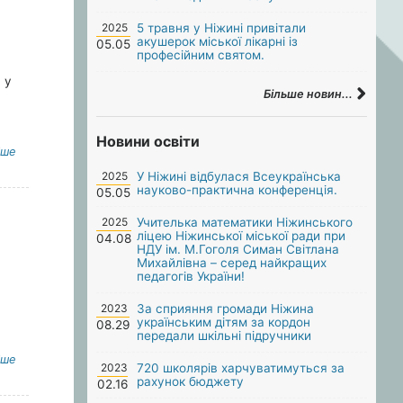
2025
5 травня у Ніжині привітали
акушерок міської лікарні із
05.05
професійним святом.
 у
Більше новин...
Новини освіти
іше
2025
У Ніжині відбулася Всеукраїнська
науково-практична конференція.
05.05
2025
Учителька математики Ніжинського
ліцею Ніжинської міської ради при
04.08
НДУ ім. М.Гоголя Симан Світлана
Михайлівна – серед найкращих
педагогів України!
2023
За сприяння громади Ніжина
українським дітям за кордон
08.29
передали шкільні підручники
іше
2023
720 школярів харчуватимуться за
рахунок бюджету
02.16