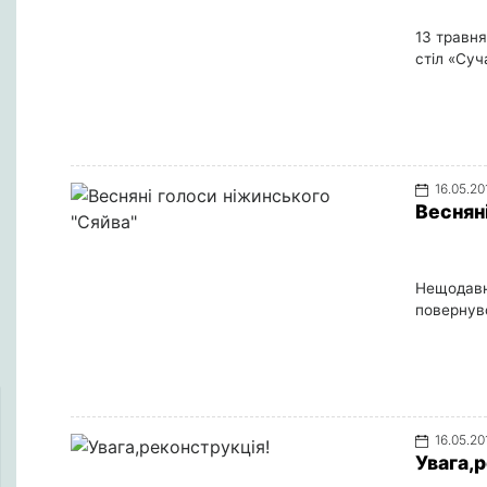
13 травня
стіл «Суч
16.05.20
Веснян
Нещодавн
повернув
16.05.20
Увага,