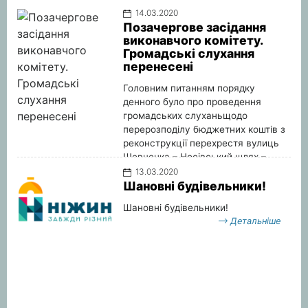
людей.
14.03.2020
Позачергове засідання
Детальніше
виконавчого комітету.
Громадські слухання
перенесені
Головним питанням порядку
денного було про проведення
громадських слуханьщодо
перерозподілу бюджетних коштів з
реконструкції перехрестя вулиць
Шевченка – Носівський шлях –
Урожайна на розробку та побудову
13.03.2020
свердловини з видобутку питної
Шановні будівельники!
води під час карантинного режиму
Шановні будівельники!
по всій країні.
Детальніше
Детальніше