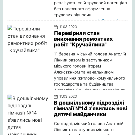
реалізують свій трудовий потенціал
без належного оформлення
трудових відносин.
Детальніше
11.03.2020
Перевірили стан
виконання ремонтних
робіт "Кручайлика"
11 березня міський голова Анатолій
Лінник разом із заступником
міського голови Ігорем
Алєксєєнком та начальником
управління житлово-комунального
господарства та будівництва
Анатолієм Кушніренком перевірили
стан виконання ремонтних робіт по
11.03.2020
В дошкільному підрозділі
реконструкції приміщень колишньої
гімназії №14 з'явились нові
ЗОШ І ст. № 8 під заклад дошкільної
дитячі майданчики
освіти (дитячий садок) № 8
"Кручайлик".
Сьогодні, міський голова Анатолій
Детальніше
Лінник та заступник міського