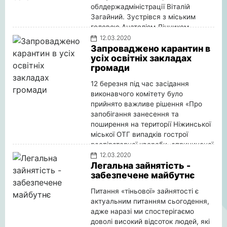
облдержадміністрації Віталій
Загайний. Зустрівся з міським
головою Анатолієм Лінником,
першим заступником міського
12.03.2020
голови з питань діяльності
Запроваджено карантин в
усіх освітніх закладах
виконавчих органів ради Григорієм
громади
Олійником, заступником міського
голови з питань діяльності
12 березня під час засідання
виконавчих органів ради Cергієм
виконавчого комітету було
Дзюбою, радником міського голови
прийнято важливе рішення «Про
Сергієм Осадчим, представниками
запобігання занесення та
медичної сфери міста,
поширення на території Ніжинської
Детальніше
міської ОТГ випадків гострої
респіраторної хвороби, спричиненої
коронавірусом COVID-19».
12.03.2020
Легальна зайнятість -
Детальніше
забезпечене майбутнє
Питання «тіньової» зайнятості є
актуальним питанням сьогодення,
адже наразі ми спостерігаємо
доволі високий відсоток людей, які