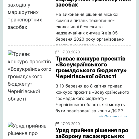
засобах
На виконання рішення міської
комісії з питань техногенно-
екологічної безпеки та
надзвичайних ситуацій від 05
березня 2020 року організовано
постійний контроль за
проведенням дезінфікуючих заходів
17.03.2020
у маршрутних транспортних
Триває конкурс проєктів
«Всеукраїнського
засобах.
громадського бюджету»
Детальніше
Чернігівської області
З 10 березня до 8 квітня триває
конкурс проєктів «Всеукраїнського
громадського бюджету»
Чернігівської області, які можуть
бути реалізовані за кошти ДФРР.
Детальніше
17.03.2020
Уряд прийняв рішення про
заборону пасажирських