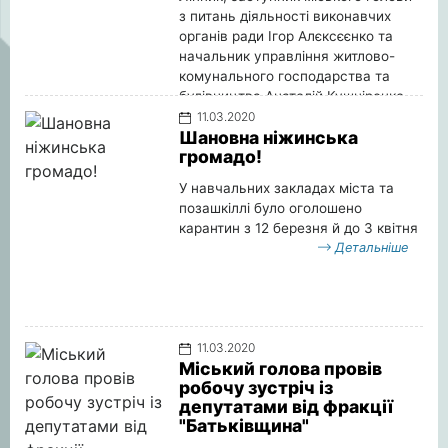
з питань діяльності виконавчих
органів ради Ігор Алєксєєнко та
начальник управління житлово-
комунального господарства та
будівництва Анатолій Кушніренко
перевірили хід виконання
11.03.2020
Шановна ніжинська
будівельних робіт у приміщенні
громадо!
майбутнього ЦНАПу.
Детальніше
У навчальних закладах міста та
позашкіллі було оголошено
карантин з 12 березня й до 3 квітня
Детальніше
11.03.2020
Міський голова провів
робочу зустріч із
депутатами від фракції
"Батьківщина"