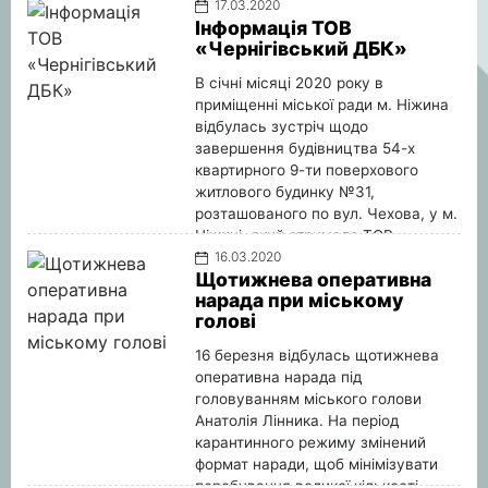
17.03.2020
Інформація ТОВ
«Чернігівський ДБК»
В січні місяці 2020 року в
приміщенні міської ради м. Ніжина
відбулась зустріч щодо
завершення будівництва 54-х
квартирного 9-ти поверхового
житлового будинку №31,
розташованого по вул. Чехова, у м.
Ніжині, який отримало ТОВ
«Чернігівський ДБК» в результаті
16.03.2020
Щотижнева оперативна
ліквідації ПАТ «БК «Домобудівник»».
нарада при міському
Детальніше
голові
16 березня відбулась щотижнева
оперативна нарада під
головуванням міського голови
Анатолія Лінника. На період
карантинного режиму змінений
формат наради, щоб мінімізувати
перебування великої кількості