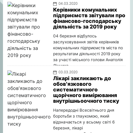
04.03.2020
Керівники комунальних
підприємств звітували про
фінансово-господарську
діяльність за 2019 року
04 березня відбулось
заслуховування звітів керівників
комунальних підприємств міста по
результатам діяльності 2019 року
за участі міського голови Анатолія
Лінника
Детальніше
03.03.2020
Лікарі закликають до
обов′язкового
систематичного
щорічного вимірювання
внутрішньоочного тиску
Напередодні Всесвітнього дня
боротьби з глаукомою, який
відзначається у всьому світі 6
березня, лікарі