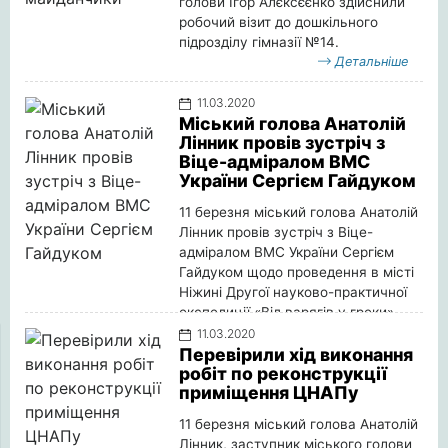
голови Ігор Алєксєєнко здійснили
робочий візит до дошкільного
підрозділу гімназії №14.
Детальніше
11.03.2020
Міський голова Анатолій
Лінник провів зустріч з
Віце-адміралом ВМС
України Сергієм Гайдуком
11 березня міський голова Анатолій
Лінник провів зустріч з Віце-
адміралом ВМС України Сергієм
Гайдуком щодо проведення в місті
Ніжині Другої науково-практичної
експедиції «Від варягів у греки».
Детальніше
11.03.2020
Перевірили хід виконання
робіт по реконструкції
приміщення ЦНАПу
11 березня міський голова Анатолій
Лінник, заступник міського голови