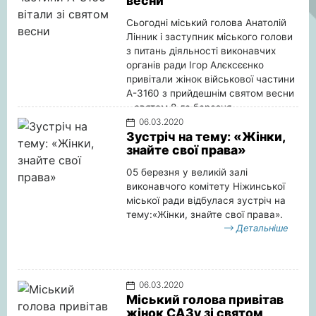
весни
Сьогодні міський голова Анатолій
Лінник і заступник міського голови
з питань діяльності виконавчих
органів ради Ігор Алєксєєнко
привітали жінок військової частини
А-3160 з прийдешнім святом весни
– святом 8-го березня.
Детальніше
06.03.2020
Зустріч на тему: «Жінки,
знайте свої права»
05 березня у великій залі
виконавчого комітету Ніжинської
міської ради відбулася зустріч на
тему:«Жінки, знайте свої права».
Детальніше
06.03.2020
Міський голова привітав
жінок САЗу зі святом