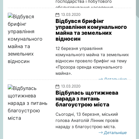
господарства і побутового
обслуговування населення.
Детальніше
13.03.2020
Відбувся брифінг
управління комунального
майна та земельних
відносин
12 березня управління
комунального майна та земельних
відносин провело брифінг на тему
«Прозора оренда комунального
майна».
Детальніше
13.03.2020
Відбулась щотижнева
нарада з питань
благоустрою міста
Сьогодні, 13 березня, міський
голова Анатолій Лінник провів
нараду з благоустрою міста.
Детальніше