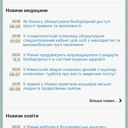
Новини медицини
2026
Як бізнесу облаштувати безбар’єрний доступ:
прості правила та можливості
06.05
2026
У стоматологічній поліклініці облаштували
спеціалізований кабінет для осіб з інвалідністю та
01.02
маломобільних груп населення
2025
У Ніжині продовжують впроваджувати стандарти
безбар’єрності в системі охорони здоров’я
11.11
2025
У Ніжинській лікарні оновлено денний стаціонар
поліклініки: турбота про якість медичних послуг.
05.07
2025
5 травня у Ніжині привітали акушерок міської
лікарні із професійним святом.
05.05
Більше новин...
Новини освіти
2025
У Ніжині відбулася Всеукраїнська науково-