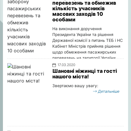
перевезень та обмежив
кількість учасників
масових заходів 10
особами
На виконання доручення
Президента України та рішення
Державної комісії з питань ТЕБ і НС
Кабінет Міністрів прийняв рішення
щодо обмеження пасажирських
перевезень на території України
для запобігання поширенню
17.03.2020
коронавірусної інфекції.
Шановні ніжинці та гості
Детальніше
нашого міста!
Звертаємо вашу увагу:
Детальніше