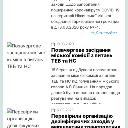
заходи щодо запобігання
поширенню коронавірусу COVID-19
на території Ніжинської міської
об’єднаної територіальної громади»
від 18.03.2020 року №74.
Детальніше
18.03.2020
Позачергове засідання
міської комісії з питань
ТЕБ та НС
18 березня відбулося позачергове
засідання міської комісії з питань
ТЕБ та НС під голуванням міського
голови А.В.Лінника. На порядок
денний було внесено питання щодо
реагування на випадок
доставлення в інфекційне
відділення ЦМЛ жінки, яка
17.03.2020
Перевірили організацію
повідомила про симптоми, які схожі
дезінфікуючих заходів у
на коронавірусну інфекцію.
маршрутних транспортних
Детальніше