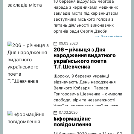
10 березня відбулась чергова
нарада з керівниками медичних
закладів міста під керівництвом
заступника міського голови з
питань діяльності виконавчих
органів ради Сергія Дзюби.
Детальніше
09.03.2020
206 – річниця з Дня
народження видатного
українського поета
Т.Г.Шевченка
Щороку, 9 березня українці
відзначають День народження
Великого Кобзаря - Тараса
Григоровича Шевченка – символа
свободи, віри та незалежності
України, видатного українського
поета і прозаїка, драматурга,
07.03.2020
художника, політичного та
Інформаційне
повідомлення
громадського діяча.
Детальніше
14 березня 2020 року о 14 год. 00