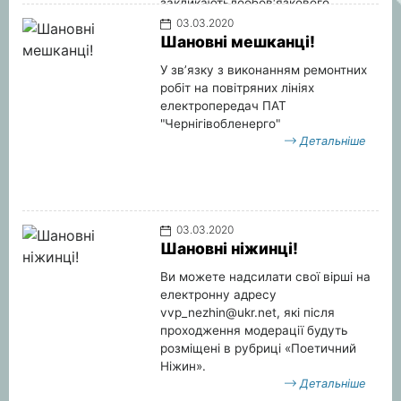
закликаютьдообов′язкового
систематичного щорічного
03.03.2020
вимірювання внутрішньоочного
Шановні мешканці!
тиску.
У зв’язку з виконанням ремонтних
Детальніше
робіт на повітряних лініях
електропередач ПАТ
"Чернігівобленерго"
Детальніше
03.03.2020
Шановні ніжинці!
Ви можете надсилати свої вірші на
електронну адресу
vvp_nezhin@ukr.net
, які після
проходження модерації будуть
розміщені в рубриці «Поетичний
Ніжин».
Детальніше