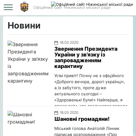
Офіційний сайт Ніжинської міської ради
Головна
Новини
Новини
18.03.2020
Звернення Президента
України у зв’язку із
запровадженням
карантину
Усім привіт! Почну не з офіційного
«Доброго вечора, дорогі українці»,
а із забутого, проте дуже
актуального сьогодні –
«Здоровенькі були!» Найперше, я
дякую всім, хто дослухався поради
й сьогодні залишився вдома.
18.03.2020
Шановні громадяни!
Детальніше
Міський голова Анатолій Лінник
підписав розпорядження «Про